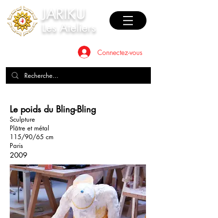
JAR
I
KU
Les Ateliers
Connectez-vous
Le poids du Bling-Bling
Sculpture
Plâtre et métal
115/90/65 cm
Paris
2009