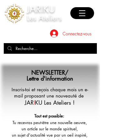
JAR
I
KU
Les Ateliers
Connectez-vous
NEWSLETTER/
Lettre d'information
Inscris-toi et reçois chaque mois un e-
mail proposant une nouveauté
de
JAR
I
KU Les Ateliers !
Tout est possible:
Tu recevras peut-être
une nouvelle oeuvre,
un article sur le monde spirituel,
un sujet d'actualité vue par un oeil inspiré,