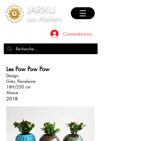
JAR
I
KU
Les Ateliers
Connectez-vous
Les Pow Pow Pow
Design
Grès, Porcelaine
18H/25D cm
Alsace
2018