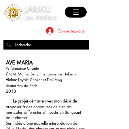
JAR
I
KU
Les Ateliers
Connectez-vous
AVE MARIA
Performance Chanté
Chant:
Malika Berrichi et Laurence Hubert -
Violon:
Layale Chaker et Dali feng
Beaux-Arts de Paris
2013
L
e projet démarre avec mon désir de
proposer à des chanteuses de cultures
musicales différentes d'investir un Bol géant
pour chanter.
Sur l'idée d'une nouvelle interprétation de
l'Ave Maria, des chanteuses et des violonistes