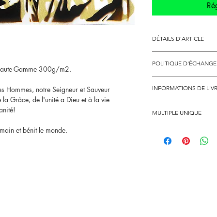
Rég
DÉTAILS D'ARTICLE
Format: Hauteur 29,7 c
POLITIQUE D'ÉCHANG
Vernis pour résister aux
ier Haute-Gamme 300g/m2.
Les oeuvres d'arts ne s
INFORMATIONS DE LIV
les Hommes, notre Seigneur et Sauveur
sauf cas exceptionelle 
 la Grâce, de l'unité a Dieu et à la vie
Accessible à : JARIKU L
anité!
MULTIPLE UNIQUE
Mise en livraison dès re
compte;
a main et bénit le monde.
Série:
Sauveur
nous contacter au télèp
Un total de 10 Créations
dom-toms, ou à l'étrang
originel et original. 8 
toile libre.
Cette oeuvre fait partie
Galerie Online.