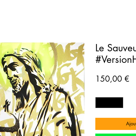
Le Sauve
#Version
Pr
150,00 €
Quantité
*
Ajout