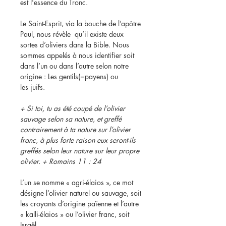
est l'essence du Tronc.
Le Saint-Esprit, via la bouche de l’apôtre
Paul, nous révèle qu’il existe deux
sortes d’oliviers dans la Bible. Nous
sommes appelés à nous identifier soit
dans l’un ou dans l’autre selon notre
origine : Les gentils(=payens) ou
les juifs.
+ Si toi, tu as été coupé de l’olivier
sauvage selon sa nature, et greffé
contrairement à ta nature sur l’olivier
franc, à plus forte raison eux seront-ils
greffés selon leur nature sur leur propre
olivier. + Romains 11 : 24
L’un se nomme « agri-élaios », ce mot
désigne l’olivier naturel ou sauvage, soit
les croyants d’origine païenne et l’autre
« kalli-élaios » ou l’olivier franc, soit
Israël.