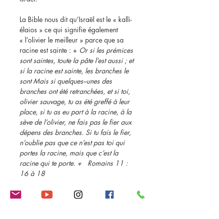
La Bible nous dit qu’Israël est le « kalli-
élaios » ce qui signifie également
« l’olivier le meilleur » parce que sa
racine est sainte : +
Or si les prémices
sont saintes, toute la pâte l’est aussi ; et
si la racine est sainte, les branches le
sont Mais si quelques–unes des
branches ont été retranchées, et si toi,
olivier sauvage, tu as été greffé à leur
place, si tu as eu part à la racine, à la
sève de l’olivier, ne fais pas le fier aux
dépens des branches. Si tu fais le fier,
n’oublie pas que ce n’est pas toi qui
portes la racine, mais que c’est la
racine qui te porte. + Romains 11 :
16 à 18
Voilà ce que le Bible nous présente
comme différence entre le peuple juif et
nous d’origine païenne
:
+
qui sont