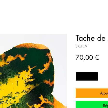
Tache de 
SKU : 9
Pri
70,00 €
Quantité
*
Ajout
Rég