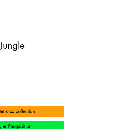
Jungle
x
er à sa collection
ler l'acquisition