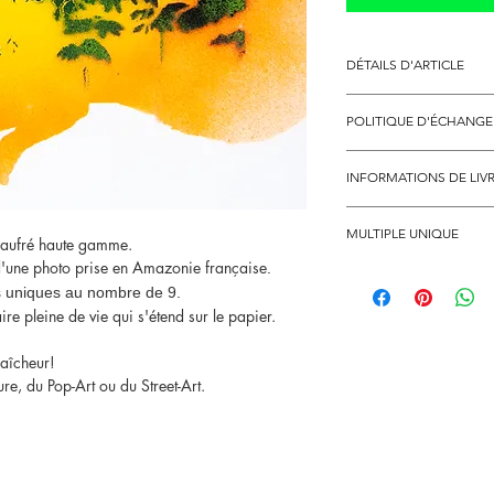
DÉTAILS D'ARTICLE
Format: 25/25 cm.
POLITIQUE D'ÉCHANG
Le pochoir est vendu t
Les oeuvres d'arts ne s
INFORMATIONS DE LIV
sauf cas exceptionelle 
Disponible directement
MULTIPLE UNIQUE
Livraison uniquement e
r gaufré haute gamme.
Nous contacter au télè
 d'une photo prise en Amazonie française
.
Série Jungle du 6-2
dans les Dom-Toms ou à
irs uniques au nombre de 9.
9 Créations différentes 
au 06.83.65.29.68
ire pleine de vie qui s'étend sur le papier.
original.
raîcheur!
re, du Pop-Art ou du Street-Art.