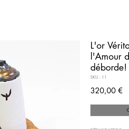
L'or Vérit
l'Amour d
déborde!
SKU : 11
Pr
320,00 €
O