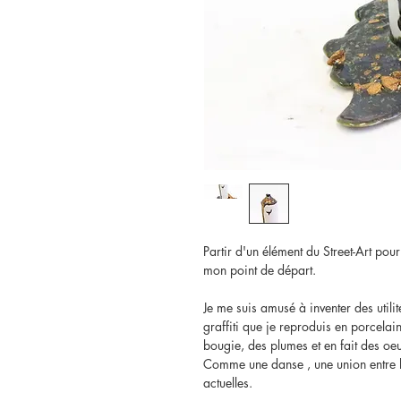
Partir d'un élément du Street-Art pou
mon point de départ.
Je me suis amusé à inventer des util
graffiti que je reproduis en porcelain
bougie, des plumes et en fait des oeu
Comme une danse , une union entre le
actuelles.