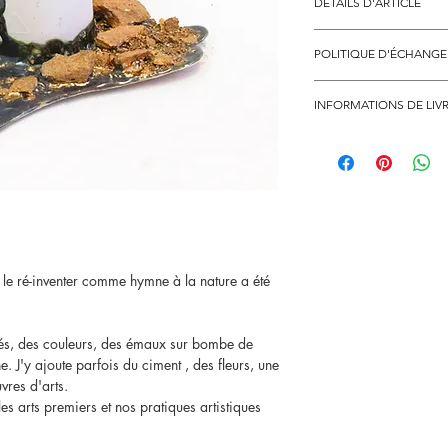
DÉTAILS D'ARTICLE
Format: 15,5x11x5 cm.
POLITIQUE D'ÉCHANG
Les oeuvres d'arts ne s
INFORMATIONS DE LIV
sauf cas exceptionelle 
Accessible à : JARIKU L
Mise en livraison dès re
compte;
nous contacter au télèp
dom-toms, ou à l'étrang
r le ré-inventer comme hymne à la nature a été
ités, des couleurs, des émaux sur bombe de
e. J'y ajoute parfois du ciment , des fleurs, une
vres d'arts.
s arts premiers et nos pratiques artistiques