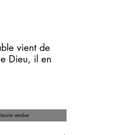
able vient de
e Dieu, il en
ix
euvre vendue