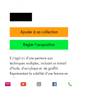
Quantité
*
Ajouter à sa collection
Régler l'acquisition
Il s'agit ici d'une peinture aux
techniques multiples, incluant un travail
d'huile, d'acrylique et de graffiti.
Représentant la subtilité d'une femme en
prière.
C'est une oeuvre douce, lumineuse,
pleine de vie.
Un hymne à la beauté de la simplicité.
DÉTAILS D'ARTICLE