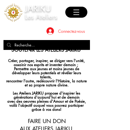
JAR
I
KU
Les Ateliers
Connectez-vous
SOUTENIR LES ATELIERS JARIKU
Créer, partager, inspirer, se diriger vers l'unité,
assainir nos esprits et inventer demain ;
Permettre aux jeunes et moins jeunes de
développer leurs potentiels et révéler leurs
talents,
rencontrer l'autre, redécouvrir l'Histoire, la nature
et sa propre nature divine.
Les Ateliers JARIKU propose d'inspirer les
générations d'aujourd'hui et de demain
avec des oeuvres pleines d'Amour et de Poésie,
voilà l'objectif auquel vous pouvez participer
grâce à vos dons!
FAIRE UN DON
AUX ATELIERS
JARIKU